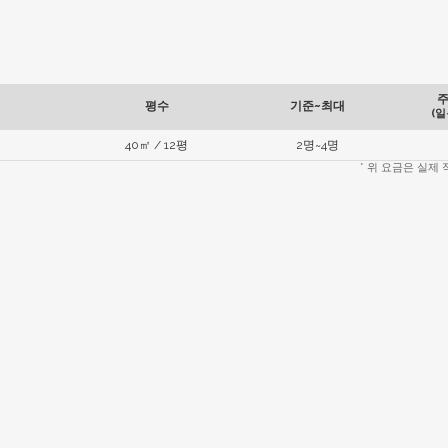
평수
기준~최대
(일
40㎡ / 12평
2명~4명
* 위 요금은 실제