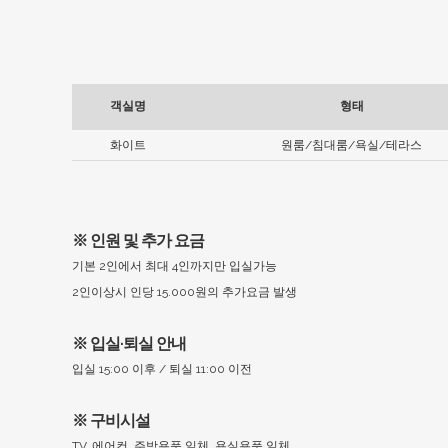
객실명
형태
화이트
원룸/침대룸/욕실/테라스
※ 인원 및 추가 요금
기본 2인에서 최대 4인까지만 입실가능
2인이상시 인당 15.000원의 추가요금 발생
※ 입실·퇴실 안내
입실 15:00 이후 / 퇴실 11:00 이전
※ 구비시설
TV, 에어컨, 주방용품 일체, 욕실용품 일체